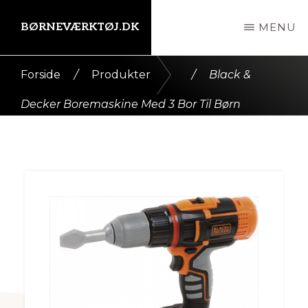
Skip
BØRNEVÆRKTØJ.DK
MENU
til
indhold
Kort
Forside
/
Produkter
/
Black &
intro
Decker Boremaskine Med 3 Bor Til Børn
her