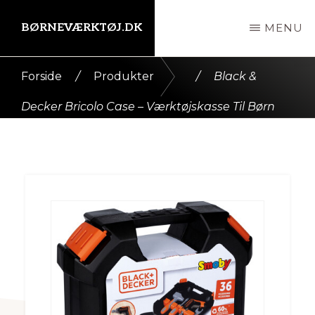
Skip
BØRNEVÆRKTØJ.DK
MENU
til
indhold
Kort
Forside
/
Produkter
/
Black &
intro
Decker Bricolo Case – Værktøjskasse Til Børn
her