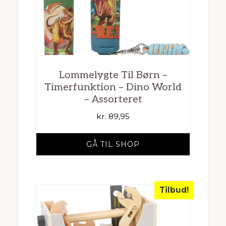
Lommelygte Til Børn –
Timerfunktion – Dino World
– Assorteret
kr.
89,95
GÅ TIL SHOP
Tilbud!