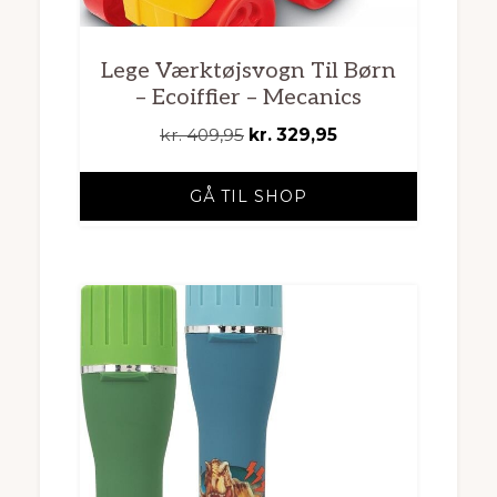
Lege Værktøjsvogn Til Børn
– Ecoiffier – Mecanics
Den
Den
kr.
409,95
kr.
329,95
oprindelige
aktuelle
pris
pris
GÅ TIL SHOP
var:
er:
kr. 409,95.
kr. 329,95.