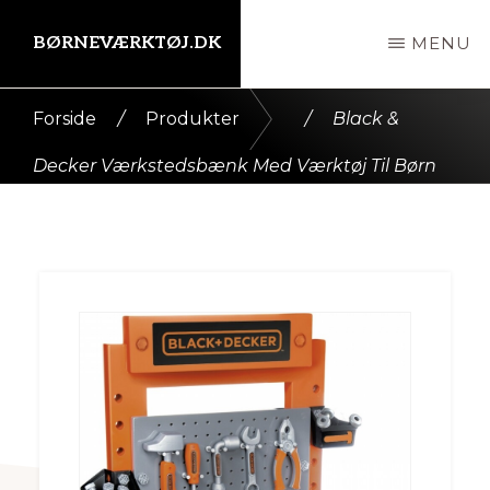
Skip
BØRNEVÆRKTØJ.DK
MENU
til
indhold
Kort
Forside
/
Produkter
/
Black &
intro
Decker Værkstedsbænk Med Værktøj Til Børn
her