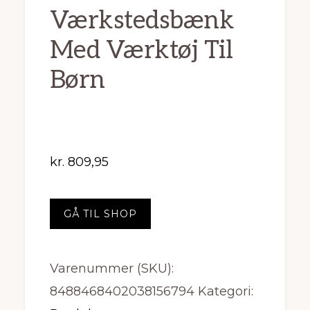
Værkstedsbænk
Med Værktøj Til
Børn
kr.
809,95
GÅ TIL SHOP
Varenummer (SKU):
8488468402038156794
Kategori: