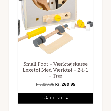
Small Foot – Værktøjskasse
Legetøj Med Værktøj – 2-i-1
– Træ
Den
Den
kr.
329,95
kr.
269,95
oprindelige
aktuelle
pris
pris
GÅ TIL SHOP
var:
er:
kr. 329,95.
kr. 269,95.