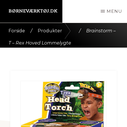
Skip
BØRNEVÆRKTØJ.DK
MENU
til
indhold
Kort
Forside
/
Produkter
/
Brainstorm –
intro
T – Rex Hoved Lommelygte
her