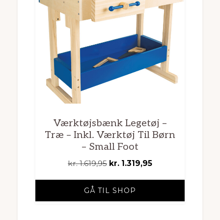
Værktøjsbænk Legetøj –
Træ – Inkl. Værktøj Til Børn
– Small Foot
Den
Den
kr.
1.619,95
kr.
1.319,95
oprindelige
aktuelle
pris
pris
GÅ TIL SHOP
var:
er:
kr. 1.619,95.
kr. 1.319,95.