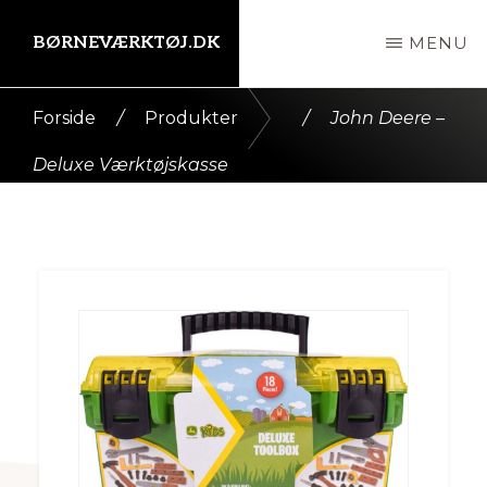
Skip
BØRNEVÆRKTØJ.DK
MENU
til
indhold
Kort
Forside
/
Produkter
/
John Deere –
intro
Deluxe Værktøjskasse
her