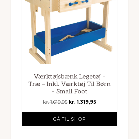
Værktøjsbænk Legetøj –
Træ – Inkl. Værktøj Til Børn
– Small Foot
Den
Den
kr.
1.619,95
kr.
1.319,95
oprindelige
aktuelle
pris
pris
GÅ TIL SHOP
var:
er:
kr. 1.619,95.
kr. 1.319,95.