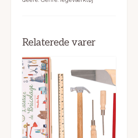
deere. Genre: legeværktøj
Relaterede varer