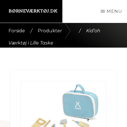
Skip
BØRNEVÆRKTØJ.DK
MENU
til
indhold
Kort
Forside
/
Produkter
/
Kid’oh
intro
Værktøj i Lille Taske
her