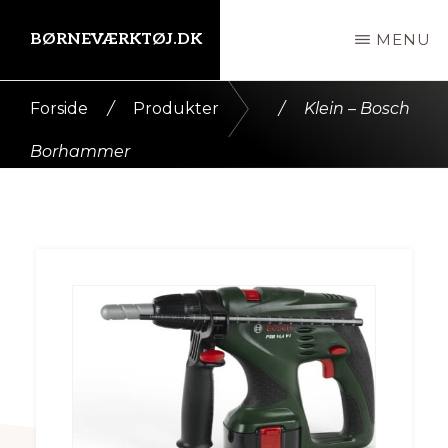
Skip
BØRNEVÆRKTØJ.DK
MENU
til
indhold
Kort
Forside
/
Produkter
/
Klein – Bosch
intro
Borhammer
her