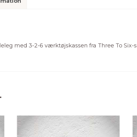
rmation
lleleg med 3-2-6 værktøjskassen fra Three To Six-seri
r