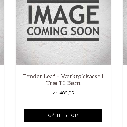
Tender Leaf – Værktøjskasse I
Træ Til Børn
kr.
489,95
GÅ TIL SHOP