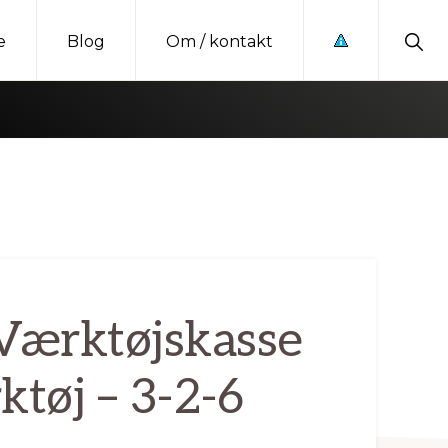
Sho
e
Blog
Om / kontakt
Sear
 Værktøjskasse
tøj – 3-2-6