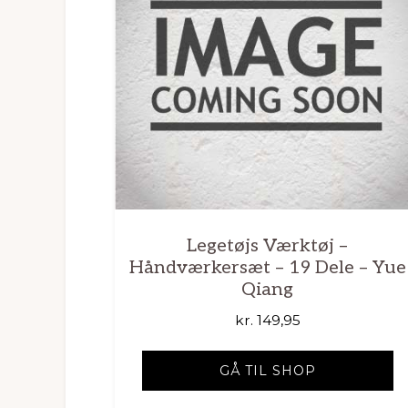
Legetøjs Værktøj –
Håndværkersæt – 19 Dele – Yue
Qiang
kr.
149,95
GÅ TIL SHOP