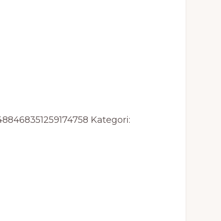
488468351259174758
Kategori: