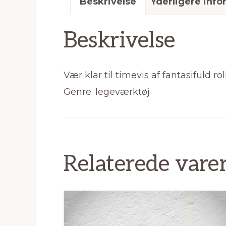
Beskrivelse
Yderligere info
Beskrivelse
Vær klar til timevis af fantasifuld ro
Genre: legeværktøj
Relaterede vare