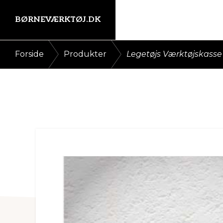
Gå
Skip
BØRNEVÆRKTØJ.DK
direkte
til
til
indhold
Kort
/
/
Forside
Produkter
Legetøjs Værktøjskasse
primær
intro
navigation
her