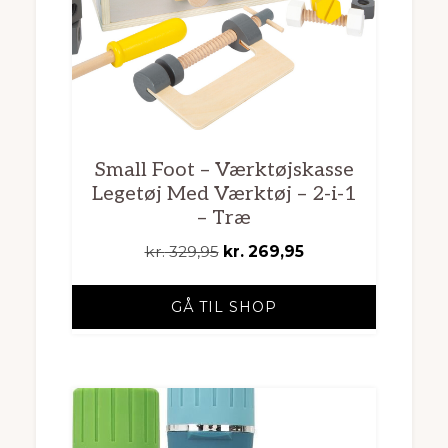
Small Foot – Værktøjskasse
Legetøj Med Værktøj – 2-i-1
– Træ
Den
Den
kr.
329,95
kr.
269,95
oprindelige
aktuelle
pris
pris
GÅ TIL SHOP
var:
er:
kr. 329,95.
kr. 269,95.