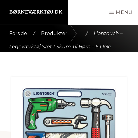
Skip
BØRNEVÆRKTØJ.DK
MENU
til
indhold
Kort
Forside
/
Produkter
/
Liontouch –
intro
Legeværktøj Sæt I Skum Til Børn – 6 Dele
her