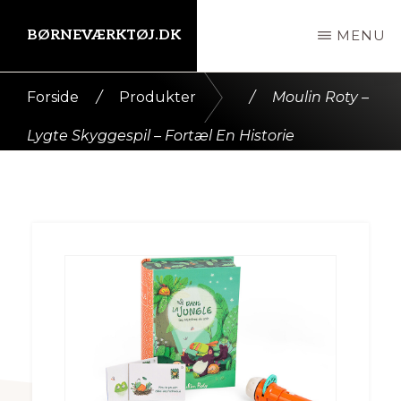
Skip
BØRNEVÆRKTØJ.DK
MENU
til
indhold
Kort
Forside
/
Produkter
/
Moulin Roty –
intro
Lygte Skyggespil – Fortæl En Historie
her