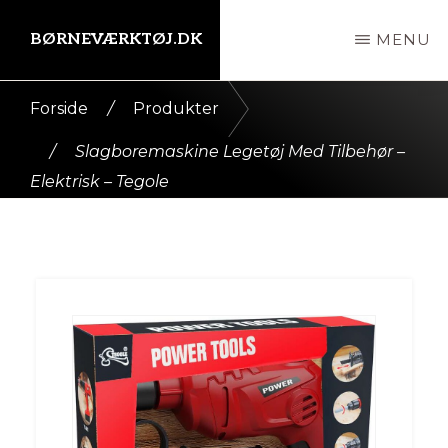
Skip
BØRNEVÆRKTØJ.DK
MENU
til
indhold
Kort
Forside
/
Produkter
intro
/
Slagboremaskine Legetøj Med Tilbehør –
her
Elektrisk – Tegole