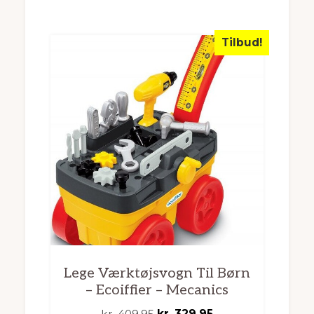
Tilbud!
Lege Værktøjsvogn Til Børn
– Ecoiffier – Mecanics
Den
Den
kr.
409,95
kr.
329,95