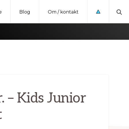
Sho
e
Blog
Om / kontakt
Sear
. – Kids Junior
t