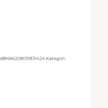
488466208051831424
Kategori: