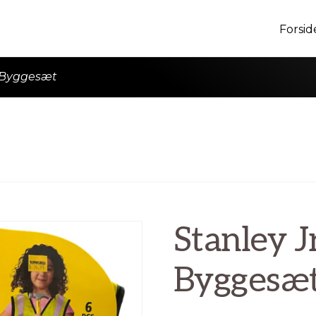
Forsid
or Byggesæt
Stanley Jr
Byggesæ