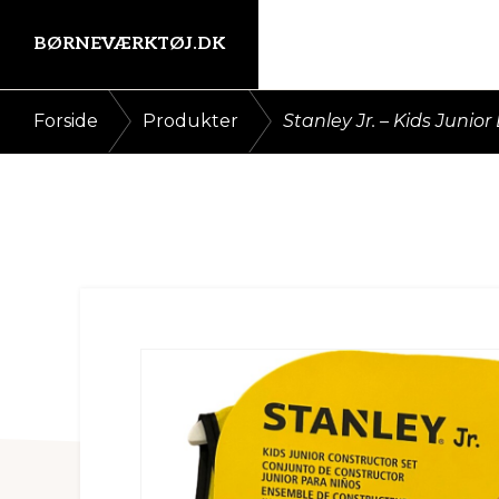
Gå
Skip
BØRNEVÆRKTØJ.DK
direkte
til
til
indhold
Kort
/
/
Forside
Produkter
Stanley Jr. – Kids Juni
primær
intro
navigation
her