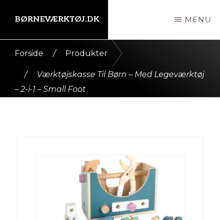
Skip
BØRNEVÆRKTØJ.DK
MENU
til
indhold
Kort
Forside
/
Produkter
intro
/
Værktøjskasse Til Børn – Med Legeværktøj
her
– 2-i-1 – Small Foot