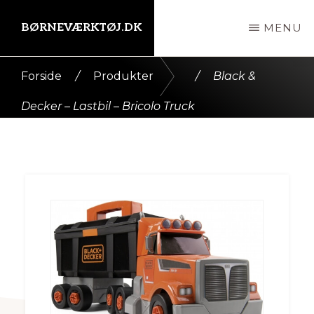
Skip
BØRNEVÆRKTØJ.DK
MENU
til
indhold
Kort
Forside
/
Produkter
/
Black &
intro
Decker – Lastbil – Bricolo Truck
her